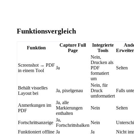
Funktionsvergleich
Capture Full
Integrierte
Ande
Funktion
Page
Tools
Erweite
Nein,
Drucken als
Screenshot → PDF
Ja
PDF
Selten
in einem Tool
formatiert
um
Nein, für
Behält visuelles
Ja, pixelgenau
Druck
Falls unte
Layout bei
umformatiert
Ja, alle
Anmerkungen im
Markierungen
Nein
Selten
PDF
enthalten
Ja,
Fortschrittsanzeige
Nein
Unterschi
Fortschrittsbalken
Funktioniert offline
Ja
Ja
Nicht im