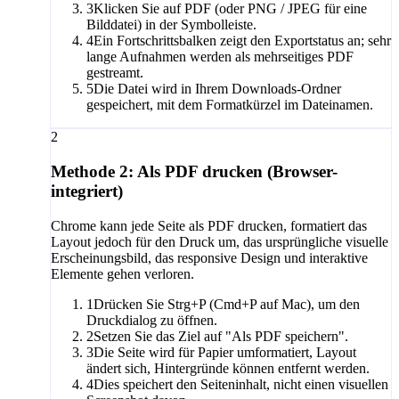
3
Klicken Sie auf PDF (oder PNG / JPEG für eine
Bilddatei) in der Symbolleiste.
4
Ein Fortschrittsbalken zeigt den Exportstatus an; sehr
lange Aufnahmen werden als mehrseitiges PDF
gestreamt.
5
Die Datei wird in Ihrem Downloads-Ordner
gespeichert, mit dem Formatkürzel im Dateinamen.
2
Methode 2: Als PDF drucken (Browser-
integriert)
Chrome kann jede Seite als PDF drucken, formatiert das
Layout jedoch für den Druck um, das ursprüngliche visuelle
Erscheinungsbild, das responsive Design und interaktive
Elemente gehen verloren.
1
Drücken Sie Strg+P (Cmd+P auf Mac), um den
Druckdialog zu öffnen.
2
Setzen Sie das Ziel auf "Als PDF speichern".
3
Die Seite wird für Papier umformatiert, Layout
ändert sich, Hintergründe können entfernt werden.
4
Dies speichert den Seiteninhalt, nicht einen visuellen