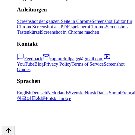
Anleitungen
Screenshot der ganzen Seite in Chrome
Screenshot-Editor für
Chrome
Screenshot als PDF speichern
Chrome-Screenshot-
Tastenkürzel
Screenshot in Chrome machen
Kontakt
Feedback
capturefullpage@gmail.com
YouTube
Blog
Privacy Policy
Terms of Service
Screenshot
Guides
Sprachen
English
Deutsch
Nederlands
Svenska
Norsk
Dansk
Suomi
França
한국어
日本語
Polski
Türkçe