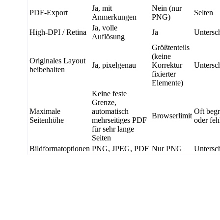
Ja, mit
Nein (nur
PDF-Export
Selten
Anmerkungen
PNG)
Ja, volle
High-DPI / Retina
Ja
Untersch
Auflösung
Größtenteils
(keine
Originales Layout
Ja, pixelgenau
Korrektur
Untersch
beibehalten
fixierter
Elemente)
Keine feste
Grenze,
Maximale
automatisch
Oft begr
Browserlimit
Seitenhöhe
mehrseitiges PDF
oder feh
für sehr lange
Seiten
Bildformatoptionen
PNG, JPEG, PDF
Nur PNG
Untersch