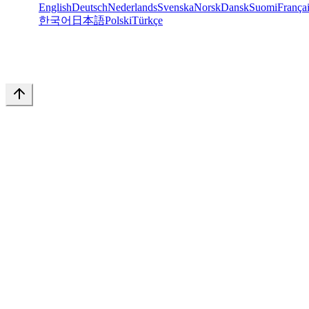
English
Deutsch
Nederlands
Svenska
Norsk
Dansk
Suomi
França
한국어
日本語
Polski
Türkçe