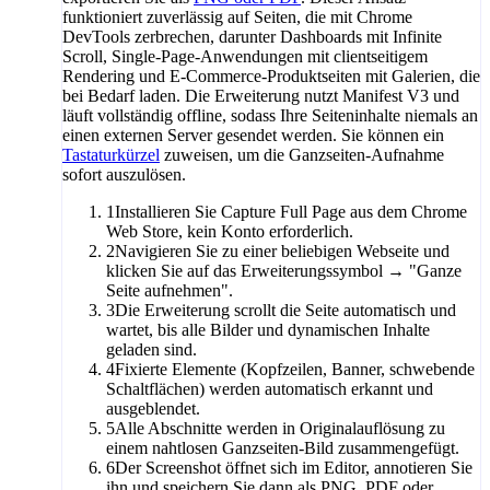
funktioniert zuverlässig auf Seiten, die mit Chrome
DevTools zerbrechen, darunter Dashboards mit Infinite
Scroll, Single-Page-Anwendungen mit clientseitigem
Rendering und E-Commerce-Produktseiten mit Galerien, die
bei Bedarf laden. Die Erweiterung nutzt Manifest V3 und
läuft vollständig offline, sodass Ihre Seiteninhalte niemals an
einen externen Server gesendet werden. Sie können ein
Tastaturkürzel
zuweisen, um die Ganzseiten-Aufnahme
sofort auszulösen.
1
Installieren Sie Capture Full Page aus dem Chrome
Web Store, kein Konto erforderlich.
2
Navigieren Sie zu einer beliebigen Webseite und
klicken Sie auf das Erweiterungssymbol → "Ganze
Seite aufnehmen".
3
Die Erweiterung scrollt die Seite automatisch und
wartet, bis alle Bilder und dynamischen Inhalte
geladen sind.
4
Fixierte Elemente (Kopfzeilen, Banner, schwebende
Schaltflächen) werden automatisch erkannt und
ausgeblendet.
5
Alle Abschnitte werden in Originalauflösung zu
einem nahtlosen Ganzseiten-Bild zusammengefügt.
6
Der Screenshot öffnet sich im Editor, annotieren Sie
ihn und speichern Sie dann als PNG, PDF oder