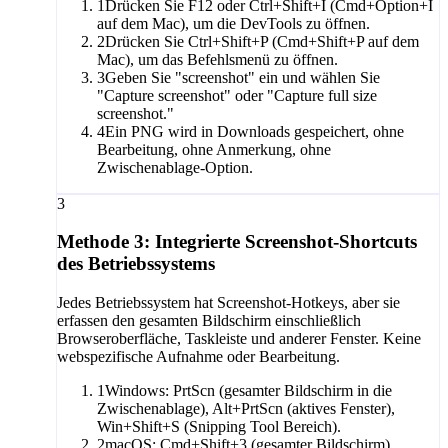
1
Drücken Sie F12 oder Ctrl+Shift+I (Cmd+Option+I
auf dem Mac), um die DevTools zu öffnen.
2
Drücken Sie Ctrl+Shift+P (Cmd+Shift+P auf dem
Mac), um das Befehlsmenü zu öffnen.
3
Geben Sie "screenshot" ein und wählen Sie
"Capture screenshot" oder "Capture full size
screenshot."
4
Ein PNG wird in Downloads gespeichert, ohne
Bearbeitung, ohne Anmerkung, ohne
Zwischenablage-Option.
3
Methode 3: Integrierte Screenshot-Shortcuts
des Betriebssystems
Jedes Betriebssystem hat Screenshot-Hotkeys, aber sie
erfassen den gesamten Bildschirm einschließlich
Browseroberfläche, Taskleiste und anderer Fenster. Keine
webspezifische Aufnahme oder Bearbeitung.
1
Windows: PrtScn (gesamter Bildschirm in die
Zwischenablage), Alt+PrtScn (aktives Fenster),
Win+Shift+S (Snipping Tool Bereich).
2
macOS: Cmd+Shift+3 (gesamter Bildschirm),