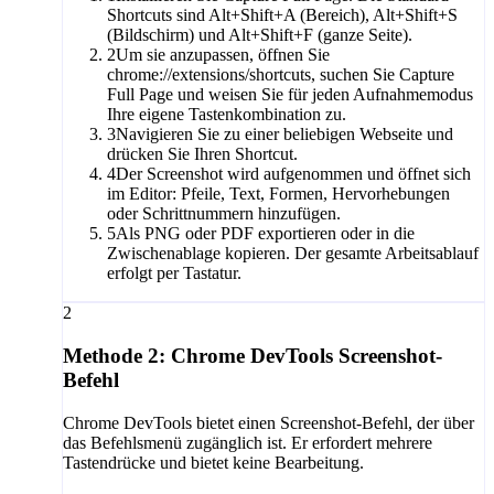
Shortcuts sind Alt+Shift+A (Bereich), Alt+Shift+S
(Bildschirm) und Alt+Shift+F (ganze Seite).
2
Um sie anzupassen, öffnen Sie
chrome://extensions/shortcuts, suchen Sie Capture
Full Page und weisen Sie für jeden Aufnahmemodus
Ihre eigene Tastenkombination zu.
3
Navigieren Sie zu einer beliebigen Webseite und
drücken Sie Ihren Shortcut.
4
Der Screenshot wird aufgenommen und öffnet sich
im Editor: Pfeile, Text, Formen, Hervorhebungen
oder Schrittnummern hinzufügen.
5
Als PNG oder PDF exportieren oder in die
Zwischenablage kopieren. Der gesamte Arbeitsablauf
erfolgt per Tastatur.
2
Methode 2: Chrome DevTools Screenshot-
Befehl
Chrome DevTools bietet einen Screenshot-Befehl, der über
das Befehlsmenü zugänglich ist. Er erfordert mehrere
Tastendrücke und bietet keine Bearbeitung.