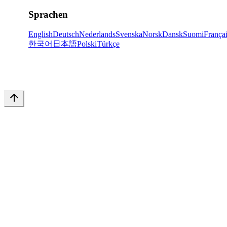
Sprachen
English
Deutsch
Nederlands
Svenska
Norsk
Dansk
Suomi
França
한국어
日本語
Polski
Türkçe