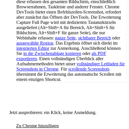
diese erfassen den gesamten Bildschirm, einschließlich
Browserrahmen, Taskleiste und anderer Fenster. Chrome
DevTools bietet einen Befehlszeilen-Screenshot, erfordert
aber zunächst das Öffnen der DevTools. Die Erweiterung
Capture Full Page wird mit dedizierten Tastaturkürzeln
ausgeliefert (Alt+Shift+A für Bereich, Alt+Shift+S für
Bildschirm, Alt+Shift+F für ganze Seite), die nur
Webinhalte erfassen:
ganze Seite
,
sichtbarer Bereich
oder
ausgewählte Region
. Das Ergebnis öffnet sich direkt im
integrierten Editor
zur Anmerkung. Anschließend können
Sie
in die Zwischenablage kopieren
oder
als PDF
exportieren
. Einen vollständigen Überblick aller
Aufnahmemethoden bietet unser
vollständiger Leitfaden für
Screenshots in Chrome
. Für
scrollende Screenshots
übernimmt die Erweiterung das automatische Scrollen mit
einem einzigen Shortcut.
Jetzt ausprobieren: ein Klick, keine Anmeldung.
Zu Chrome hinzufügen