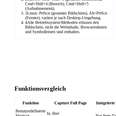
Cmd+Shift+4 (Bereich), Cmd+Shift+5
(Aufnahmemenü).
3
Linux: PrtScn (gesamter Bildschirm), Alt+PrtScn
(Fenster), variiert je nach Desktop-Umgebung.
4
Alle Betriebssystem-Methoden erfassen den
Bildschirm, nicht die Webinhalte, Browserrahmen
und Symbolleisten sind enthalten.
Funktionsvergleich
Funktion
Capture Full Page
Integrierte
Benutzerdefinierte
Ja, über
Shortcut-
Nur feste Ta