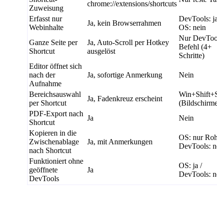
chrome://extensions/shortcuts
Zuweisung
Erfasst nur
DevTools: ja
Ja, kein Browserrahmen
Webinhalte
OS: nein
Nur DevToo
Ganze Seite per
Ja, Auto-Scroll per Hotkey
Befehl (4+
Shortcut
ausgelöst
Schritte)
Editor öffnet sich
nach der
Ja, sofortige Anmerkung
Nein
Aufnahme
Bereichsauswahl
Win+Shift+
Ja, Fadenkreuz erscheint
per Shortcut
(Bildschirm
PDF-Export nach
Ja
Nein
Shortcut
Kopieren in die
OS: nur Roh
Zwischenablage
Ja, mit Anmerkungen
DevTools: n
nach Shortcut
Funktioniert ohne
OS: ja /
geöffnete
Ja
DevTools: n
DevTools