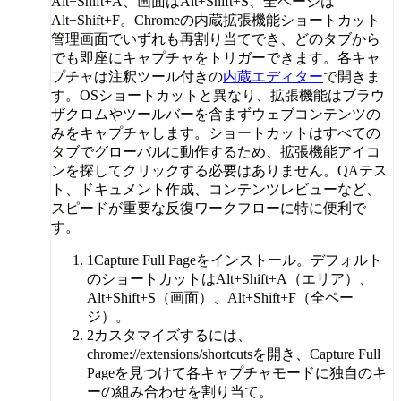
Alt+Shift+A、画面はAlt+Shift+S、全ページは
Alt+Shift+F。Chromeの内蔵拡張機能ショートカット
管理画面でいずれも再割り当てでき、どのタブから
でも即座にキャプチャをトリガーできます。各キャ
プチャは注釈ツール付きの
内蔵エディター
で開きま
す。OSショートカットと異なり、拡張機能はブラウ
ザクロムやツールバーを含まずウェブコンテンツの
みをキャプチャします。ショートカットはすべての
タブでグローバルに動作するため、拡張機能アイコ
ンを探してクリックする必要はありません。QAテス
ト、ドキュメント作成、コンテンツレビューなど、
スピードが重要な反復ワークフローに特に便利で
す。
1
Capture Full Pageをインストール。デフォルト
のショートカットはAlt+Shift+A（エリア）、
Alt+Shift+S（画面）、Alt+Shift+F（全ペー
ジ）。
2
カスタマイズするには、
chrome://extensions/shortcutsを開き、Capture Full
Pageを見つけて各キャプチャモードに独自のキ
ーの組み合わせを割り当て。