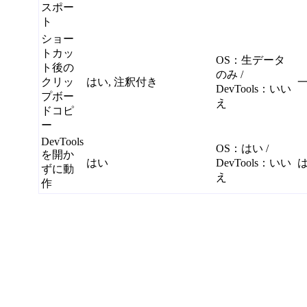
スポー
ト
ショー
トカッ
OS：生データ
ト後の
のみ /
クリッ
はい, 注釈付き
DevTools：いい
プボー
え
ドコピ
ー
DevTools
OS：はい /
を開か
はい
DevTools：いい
ずに動
え
作