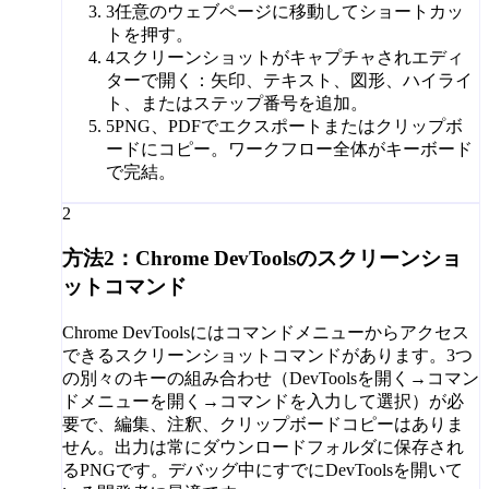
3
任意のウェブページに移動してショートカッ
トを押す。
4
スクリーンショットがキャプチャされエディ
ターで開く：矢印、テキスト、図形、ハイライ
ト、またはステップ番号を追加。
5
PNG、PDFでエクスポートまたはクリップボ
ードにコピー。ワークフロー全体がキーボード
で完結。
2
方法2：Chrome DevToolsのスクリーンショ
ットコマンド
Chrome DevToolsにはコマンドメニューからアクセス
できるスクリーンショットコマンドがあります。3つ
の別々のキーの組み合わせ（DevToolsを開く→コマン
ドメニューを開く→コマンドを入力して選択）が必
要で、編集、注釈、クリップボードコピーはありま
せん。出力は常にダウンロードフォルダに保存され
るPNGです。デバッグ中にすでにDevToolsを開いて