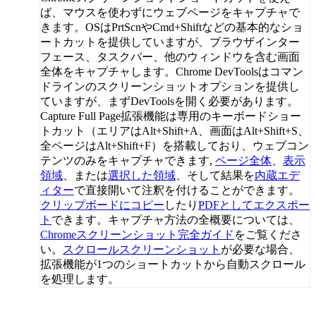
ば、マウスを使わずにウェブページをキャプチャで
きます。OSはPrtScnやCmd+Shiftなどの基本的なショ
ートカットを提供していますが、ブラウザインター
フェース、タスクバー、他のウィンドウを含む画面
全体をキャプチャします。Chrome DevToolsはコマン
ドラインのスクリーンショットオプションを提供し
ていますが、まずDevToolsを開く必要があります。
Capture Full Page拡張機能は専用のキーボードショー
トカット（エリアはAlt+Shift+A、画面はAlt+Shift+S、
全ページはAlt+Shift+F）を搭載しており、ウェブコン
テンツのみをキャプチャできます,
ページ全体
、
表示
領域
、または
選択した領域
、そして結果を
内蔵エデ
ィター
で直接開いて注釈を付けることができます。
クリップボードにコピー
したり
PDFとしてエクスポー
ト
できます。キャプチャ方法の全概要については、
Chromeスクリーンショット完全ガイド
をご覧くださ
い。
スクロールスクリーンショット
が必要な場合、
拡張機能が1つのショートカットから自動スクロール
を処理します。