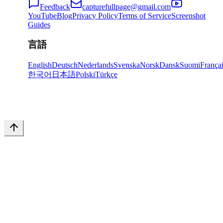
Feedback
capturefullpage@gmail.com
YouTube
Blog
Privacy Policy
Terms of Service
Screenshot
Guides
言語
English
Deutsch
Nederlands
Svenska
Norsk
Dansk
Suomi
França
한국어
日本語
Polski
Türkçe