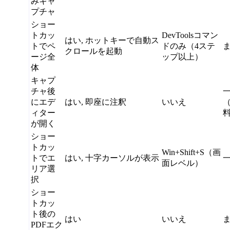
みキャ
プチャ
ショー
トカッ
DevToolsコマン
はい, ホットキーで自動ス
トでペ
ドのみ（4ステ
クロールを起動
ージ全
ップ以上）
体
キャプ
チャ後
にエデ
はい, 即座に注釈
いいえ
ィター
が開く
ショー
トカッ
Win+Shift+S（画
トでエ
はい, 十字カーソルが表示
面レベル）
リア選
択
ショー
トカッ
ト後の
はい
いいえ
PDFエク