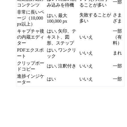
一部
コンテンツ
み込みを待機
ることが多い
非常に長いペ
失敗することが
さま
はい, 最大
ージ（10,000
多い
ざま
100,000 px
px以上）
キャプチャ後
はい, 矢印、テ
一部
の内蔵エディ
キスト、図
いいえ
（有
ター
形、ステップ
料）
PDFエクスポ
はい, ワンクリ
いいえ
まれ
ート
ック
クリップボー
はい, 注釈付き
いいえ
一部
ドコピー
進捗インジケ
はい
いいえ
一部
ーター