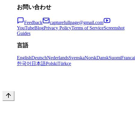
お問い合わせ
Feedback
capturefullpage@gmail.com
YouTube
Blog
Privacy Policy
Terms of Service
Screenshot
Guides
言語
English
Deutsch
Nederlands
Svenska
Norsk
Dansk
Suomi
França
한국어
日本語
Polski
Türkçe