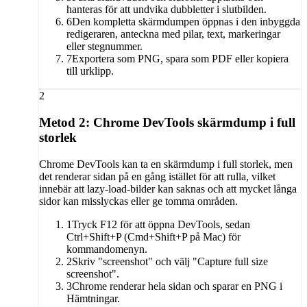
hanteras för att undvika dubbletter i slutbilden.
6
Den kompletta skärmdumpen öppnas i den inbyggda
redigeraren, anteckna med pilar, text, markeringar
eller stegnummer.
7
Exportera som PNG, spara som PDF eller kopiera
till urklipp.
2
Metod 2: Chrome DevTools skärmdump i full
storlek
Chrome DevTools kan ta en skärmdump i full storlek, men
det renderar sidan på en gång istället för att rulla, vilket
innebär att lazy-load-bilder kan saknas och att mycket långa
sidor kan misslyckas eller ge tomma områden.
1
Tryck F12 för att öppna DevTools, sedan
Ctrl+Shift+P (Cmd+Shift+P på Mac) för
kommandomenyn.
2
Skriv "screenshot" och välj "Capture full size
screenshot".
3
Chrome renderar hela sidan och sparar en PNG i
Hämtningar.