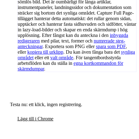
sömlös bild. Det är oumbärligt för långa artiklar,
instrumentpaneler, landningssidor och dokumentation som
sträcker sig bortom det synliga området. Capture Full Page-
tillägget hanterar detta automatiskt: det rullar genom sidan,
upptäcker och hanterar fasta sidhuvuden och sidfötter, väntar
in lazy-load-bilder och skapar en enda skärmdump i hög
upplösning. Efter fångst kan du anteckna i den
inbyggda
redigeraren
med pilar, text, former och
numrerade steg-
anteckningar
. Exportera som PNG eller
spara som PDF
,
eller
kopiera till urklipp
. Du kan även fånga bara det
synliga
området
eller ett
valt område
. För tangentbordsstyrda
arbetsflöden kan du ställa in
egna kortkommandon för
skärmdumpar
.
Testa nu: ett klick, ingen registrering.
Lägg till i Chrome