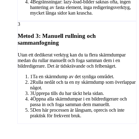
4
Begränsningar: lazy-load-bilder saknas ofta, ingen
hantering av fasta element, inga redigeringsverktyg,
mycket långa sidor kan krascha.
3
Metod 3: Manuell rullning och
sammanfogning
Utan ett dedikerat verktyg kan du ta flera skärmdumpar
medan du rullar manuellt och foga samman dem i en
bildredigerare. Det är tidskrävande och felbenäget.
1
Ta en skärmdump av det synliga området.
2
Rulla nedåt och ta en ny skärmdump som överlappar
något.
3
Upprepa tills du har täckt hela sidan.
4
Öppna alla skärmdumpar i en bildredigerare och
passa in och foga samman dem manuellt.
5
Den här processen är långsam, oprecis och inte
praktisk för frekvent bruk.