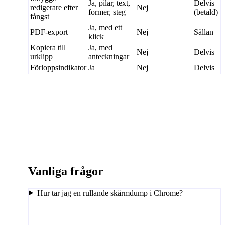
Ja, pilar, text,
Delvis
redigerare efter
Nej
former, steg
(betald)
fångst
Ja, med ett
PDF-export
Nej
Sällan
klick
Kopiera till
Ja, med
Nej
Delvis
urklipp
anteckningar
Förloppsindikator
Ja
Nej
Delvis
Vanliga frågor
Hur tar jag en rullande skärmdump i Chrome?