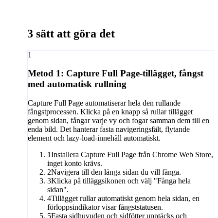
3 sätt att göra det
1
Metod 1: Capture Full Page-tillägget, fångst
med automatisk rullning
Capture Full Page automatiserar hela den rullande
fångstprocessen. Klicka på en knapp så rullar tillägget
genom sidan, fångar varje vy och fogar samman dem till en
enda bild. Det hanterar fasta navigeringsfält, flytande
element och lazy-load-innehåll automatiskt.
1
Installera Capture Full Page från Chrome Web Store,
inget konto krävs.
2
Navigera till den långa sidan du vill fånga.
3
Klicka på tilläggsikonen och välj "Fånga hela
sidan".
4
Tillägget rullar automatiskt genom hela sidan, en
förloppsindikator visar fångststatusen.
5
Fasta sidhuvuden och sidfötter upptäcks och