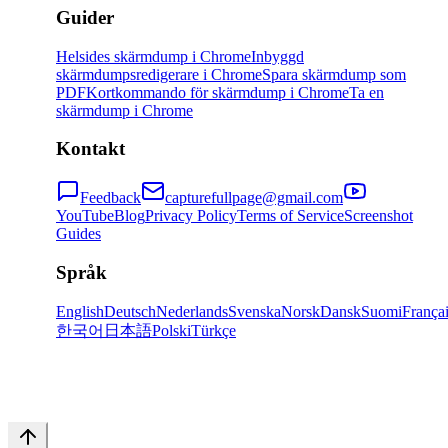
Guider
Helsides skärmdump i Chrome
Inbyggd
skärmdumpsredigerare i Chrome
Spara skärmdump som
PDF
Kortkommando för skärmdump i Chrome
Ta en
skärmdump i Chrome
Kontakt
Feedback
capturefullpage@gmail.com
YouTube
Blog
Privacy Policy
Terms of Service
Screenshot
Guides
Språk
English
Deutsch
Nederlands
Svenska
Norsk
Dansk
Suomi
França
한국어
日本語
Polski
Türkçe