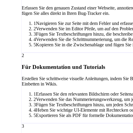
Erfassen Sie den genauen Zustand einer Webseite, annotier
fügen Sie alles direkt in Ihren Bug-Tracker ein.
1
Navigieren Sie zur Seite mit dem Fehler und erfasse
2
Verwenden Sie im Editor Pfeile, um auf den Proble
3
Fügen Sie Textbeschriftungen hinzu, die beschreiben
4
Verwenden Sie die Schrittnummerierung, um die Rep
5
Kopieren Sie in die Zwischenablage und fügen Sie i
2
Für Dokumentation und Tutorials
Erstellen Sie schrittweise visuelle Anleitungen, indem S
Einbetten in Wikis.
1
Erfassen Sie den relevanten Bildschirm oder Seitena
2
Verwenden Sie das Nummerierungswerkzeug, um jede 
3
Fügen Sie Textbeschriftungen hinzu, um jeden Schri
4
Heben Sie wichtige UI-Elemente mit Rechtecken o
5
Exportieren Sie als PDF für formelle Dokumentati
3