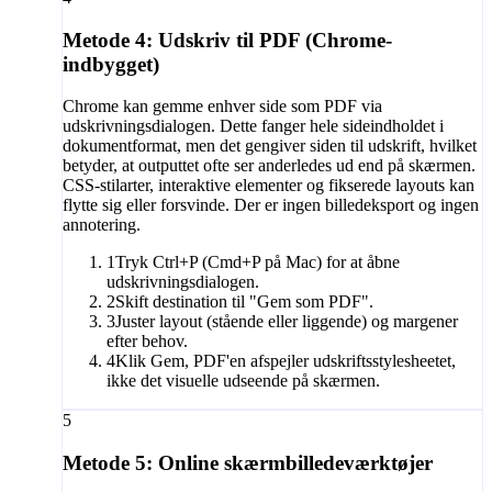
Metode 4: Udskriv til PDF (Chrome-
indbygget)
Chrome kan gemme enhver side som PDF via
udskrivningsdialogen. Dette fanger hele sideindholdet i
dokumentformat, men det gengiver siden til udskrift, hvilket
betyder, at outputtet ofte ser anderledes ud end på skærmen.
CSS-stilarter, interaktive elementer og fikserede layouts kan
flytte sig eller forsvinde. Der er ingen billedeksport og ingen
annotering.
1
Tryk Ctrl+P (Cmd+P på Mac) for at åbne
udskrivningsdialogen.
2
Skift destination til "Gem som PDF".
3
Juster layout (stående eller liggende) og margener
efter behov.
4
Klik Gem, PDF'en afspejler udskriftsstylesheetet,
ikke det visuelle udseende på skærmen.
5
Metode 5: Online skærmbilledeværktøjer