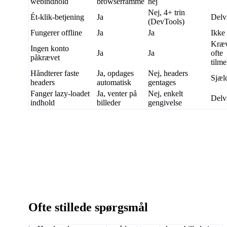
webindhold
browserramme
nej
Nej, 4+ trin
Ét-klik-betjening
Ja
Delv
(DevTools)
Fungerer offline
Ja
Ja
Ikke 
Kræv
Ingen konto
Ja
Ja
ofte
påkrævet
tilme
Håndterer faste
Ja, opdages
Nej, headers
Sjæl
headers
automatisk
gentages
Fanger lazy-loadet
Ja, venter på
Nej, enkelt
Delv
indhold
billeder
gengivelse
Ofte stillede spørgsmål