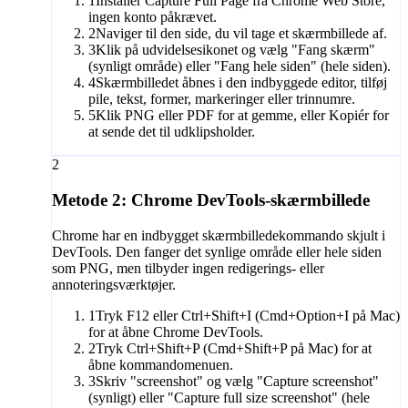
1
Installer Capture Full Page fra Chrome Web Store,
ingen konto påkrævet.
2
Naviger til den side, du vil tage et skærmbillede af.
3
Klik på udvidelsesikonet og vælg "Fang skærm"
(synligt område) eller "Fang hele siden" (hele siden).
4
Skærmbilledet åbnes i den indbyggede editor, tilføj
pile, tekst, former, markeringer eller trinnumre.
5
Klik PNG eller PDF for at gemme, eller Kopiér for
at sende det til udklipsholder.
2
Metode 2: Chrome DevTools-skærmbillede
Chrome har en indbygget skærmbilledekommando skjult i
DevTools. Den fanger det synlige område eller hele siden
som PNG, men tilbyder ingen redigerings- eller
annoteringsværktøjer.
1
Tryk F12 eller Ctrl+Shift+I (Cmd+Option+I på Mac)
for at åbne Chrome DevTools.
2
Tryk Ctrl+Shift+P (Cmd+Shift+P på Mac) for at
åbne kommandomenuen.
3
Skriv "screenshot" og vælg "Capture screenshot"
(synligt) eller "Capture full size screenshot" (hele