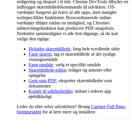
redigering og eksport i ét trin. Chrome DevTools tilbyder en
indbygget skærmbilledekommando til udviklere. OS-
værktøjer fungerer på tværs af alle apps, men mangler
webspecifikke funktioner. Browserbaserede online-
værktøjer tilføjer endnu en mulighed, og Chromes
udskrivningsfunktion kan producere PDF-snapshots.
Nedenfor sammenligner vi alle fem tilgange, så du kan
vælge den rigtige.
Helsides skærmbillede
, fang hele scrollende sider
Fang skærm
, tag et skærmbillede af det synlige
visningsområde
Fang område
, vælg et specifikt område
Skærmbillede-editor
, rediger og annoter efter
optagelse
Gem som PDF
, eksporter skærmbilleder som
dokumenter
Kopiér til udklipsholder
, indsæt i enhver app
øjeblikkeligt
Leder du efter selve udvidelsen? Besøg
Capture Full Page-
hjemmesiden
for at lære mere og installere.