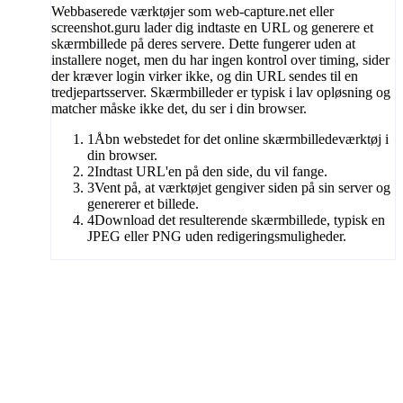
Webbaserede værktøjer som web-capture.net eller
screenshot.guru lader dig indtaste en URL og generere et
skærmbillede på deres servere. Dette fungerer uden at
installere noget, men du har ingen kontrol over timing, sider
der kræver login virker ikke, og din URL sendes til en
tredjepartsserver. Skærmbilleder er typisk i lav opløsning og
matcher måske ikke det, du ser i din browser.
1
Åbn webstedet for det online skærmbilledeværktøj i
din browser.
2
Indtast URL'en på den side, du vil fange.
3
Vent på, at værktøjet gengiver siden på sin server og
genererer et billede.
4
Download det resulterende skærmbillede, typisk en
JPEG eller PNG uden redigeringsmuligheder.