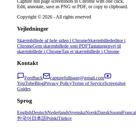
Capture full page screenshots in Chrome with one click.
Edit, annotate, save as PNG or PDF, or copy to clipboard.
Copyright ©
2026
- All rights reserved
Vejledninger
Skærmbillede af hele siden i Chrome
Skærmbillededitor i
Chrome
Gem skærmbillede som PDF
Tastaturgenvej til
skærmbillede i Chrome
Tag et skærmbillede i Chrome
Kontakt
Feedback
capturefullpage@gmail.com
YouTube
Blog
Privacy Policy
Terms of Service
Screenshot
Guides
Sprog
English
Deutsch
Nederlands
Svenska
Norsk
Dansk
Suomi
França
한국어
日本語
Polski
Türkçe