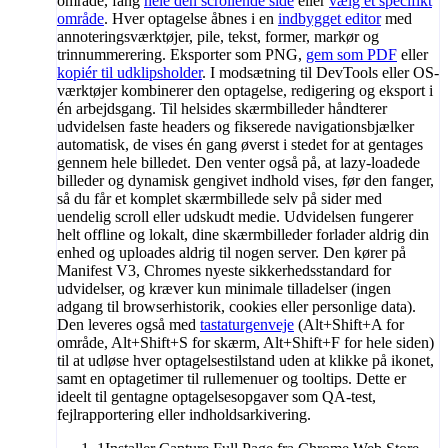
område, fang
hele den scrollende side
eller
vælg et specifikt
område
. Hver optagelse åbnes i en
indbygget editor
med
annoteringsværktøjer, pile, tekst, former, markør og
trinnummerering. Eksporter som PNG,
gem som PDF
eller
kopiér til udklipsholder
. I modsætning til DevTools eller OS-
værktøjer kombinerer den optagelse, redigering og eksport i
én arbejdsgang. Til helsides skærmbilleder håndterer
udvidelsen faste headers og fikserede navigationsbjælker
automatisk, de vises én gang øverst i stedet for at gentages
gennem hele billedet. Den venter også på, at lazy-loadede
billeder og dynamisk gengivet indhold vises, før den fanger,
så du får et komplet skærmbillede selv på sider med
uendelig scroll eller udskudt medie. Udvidelsen fungerer
helt offline og lokalt, dine skærmbilleder forlader aldrig din
enhed og uploades aldrig til nogen server. Den kører på
Manifest V3, Chromes nyeste sikkerhedsstandard for
udvidelser, og kræver kun minimale tilladelser (ingen
adgang til browserhistorik, cookies eller personlige data).
Den leveres også med
tastaturgenveje
(Alt+Shift+A for
område, Alt+Shift+S for skærm, Alt+Shift+F for hele siden)
til at udløse hver optagelsestilstand uden at klikke på ikonet,
samt en optagetimer til rullemenuer og tooltips. Dette er
ideelt til gentagne optagelsesopgaver som QA-test,
fejlrapportering eller indholdsarkivering.