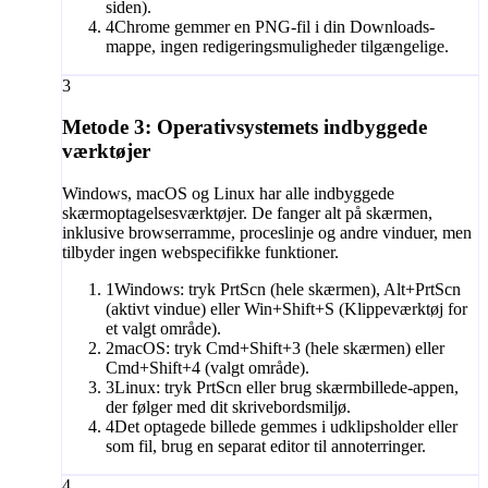
siden).
4
Chrome gemmer en PNG-fil i din Downloads-
mappe, ingen redigeringsmuligheder tilgængelige.
3
Metode 3: Operativsystemets indbyggede
værktøjer
Windows, macOS og Linux har alle indbyggede
skærmoptagelsesværktøjer. De fanger alt på skærmen,
inklusive browserramme, proceslinje og andre vinduer, men
tilbyder ingen webspecifikke funktioner.
1
Windows: tryk PrtScn (hele skærmen), Alt+PrtScn
(aktivt vindue) eller Win+Shift+S (Klippeværktøj for
et valgt område).
2
macOS: tryk Cmd+Shift+3 (hele skærmen) eller
Cmd+Shift+4 (valgt område).
3
Linux: tryk PrtScn eller brug skærmbillede-appen,
der følger med dit skrivebordsmiljø.
4
Det optagede billede gemmes i udklipsholder eller
som fil, brug en separat editor til annoterringer.
4