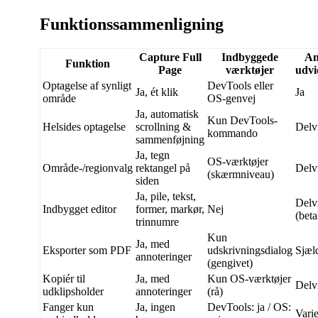
Funktionssammenligning
Capture Full
Indbyggede
An
Funktion
Page
værktøjer
udvi
Optagelse af synligt
DevTools eller
Ja, ét klik
Ja
område
OS-genvej
Ja, automatisk
Kun DevTools-
Helsides optagelse
scrollning &
Delv
kommando
sammenføjning
Ja, tegn
OS-værktøjer
Område-/regionvalg
rektangel på
Delv
(skærmniveau)
siden
Ja, pile, tekst,
Delv
Indbygget editor
former, markør,
Nej
(beta
trinnumre
Kun
Ja, med
Eksporter som PDF
udskrivningsdialog
Sjæl
annoteringer
(gengivet)
Kopiér til
Ja, med
Kun OS-værktøjer
Delv
udklipsholder
annoteringer
(rå)
Fanger kun
Ja, ingen
DevTools: ja / OS:
Varie