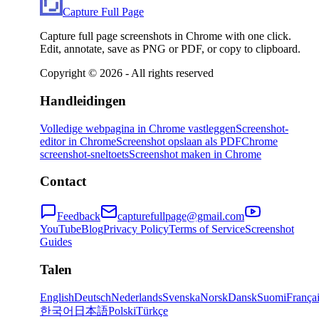
Capture Full Page
Capture full page screenshots in Chrome with one click.
Edit, annotate, save as PNG or PDF, or copy to clipboard.
Copyright ©
2026
- All rights reserved
Handleidingen
Volledige webpagina in Chrome vastleggen
Screenshot-
editor in Chrome
Screenshot opslaan als PDF
Chrome
screenshot-sneltoets
Screenshot maken in Chrome
Contact
Feedback
capturefullpage@gmail.com
YouTube
Blog
Privacy Policy
Terms of Service
Screenshot
Guides
Talen
English
Deutsch
Nederlands
Svenska
Norsk
Dansk
Suomi
França
한국어
日本語
Polski
Türkçe