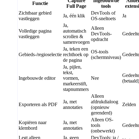
Capture
Ingebouwde
Ande
Functie
Full Page
tools
extens
Zichtbaar gebied
DevTools of
Ja, één klik
Ja
vastleggen
OS-sneltoets
Ja,
Alleen
Volledige pagina
automatisch
DevTools-
Gedeelte
vastleggen
scrollen &
opdracht
samenvoegen
Ja, teken een
OS-tools
Gebieds-/regioselectie
rechthoek op
Gedeelte
(schermniveau)
de pagina
Ja, pijlen,
tekst,
Gedeelte
Ingebouwde editor
vormen,
Nee
(betaald
markeerstift,
stapnummers
Alleen
Ja, met
afdrukdialoog
Exporteren als PDF
Zelden
annotaties
(opnieuw
gerenderd)
Alleen OS-
Kopiëren naar
Ja, met
tools
Gedeelte
klembord
annotaties
(onbewerkt)
Legt alleen
Ja, geen
DevTools: ja /