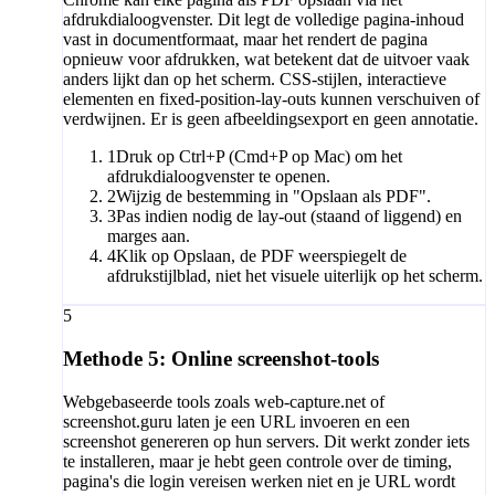
afdrukdialoogvenster. Dit legt de volledige pagina-inhoud
vast in documentformaat, maar het rendert de pagina
opnieuw voor afdrukken, wat betekent dat de uitvoer vaak
anders lijkt dan op het scherm. CSS-stijlen, interactieve
elementen en fixed-position-lay-outs kunnen verschuiven of
verdwijnen. Er is geen afbeeldingsexport en geen annotatie.
1
Druk op Ctrl+P (Cmd+P op Mac) om het
afdrukdialoogvenster te openen.
2
Wijzig de bestemming in "Opslaan als PDF".
3
Pas indien nodig de lay-out (staand of liggend) en
marges aan.
4
Klik op Opslaan, de PDF weerspiegelt de
afdrukstijlblad, niet het visuele uiterlijk op het scherm.
5
Methode 5: Online screenshot-tools
Webgebaseerde tools zoals web-capture.net of
screenshot.guru laten je een URL invoeren en een
screenshot genereren op hun servers. Dit werkt zonder iets
te installeren, maar je hebt geen controle over de timing,
pagina's die login vereisen werken niet en je URL wordt