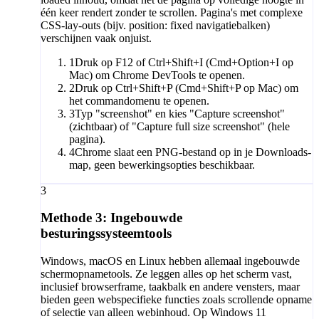
één keer rendert zonder te scrollen. Pagina's met complexe
CSS-lay-outs (bijv. position: fixed navigatiebalken)
verschijnen vaak onjuist.
1
Druk op F12 of Ctrl+Shift+I (Cmd+Option+I op
Mac) om Chrome DevTools te openen.
2
Druk op Ctrl+Shift+P (Cmd+Shift+P op Mac) om
het commandomenu te openen.
3
Typ "screenshot" en kies "Capture screenshot"
(zichtbaar) of "Capture full size screenshot" (hele
pagina).
4
Chrome slaat een PNG-bestand op in je Downloads-
map, geen bewerkingsopties beschikbaar.
3
Methode 3: Ingebouwde
besturingssysteemtools
Windows, macOS en Linux hebben allemaal ingebouwde
schermopnametools. Ze leggen alles op het scherm vast,
inclusief browserframe, taakbalk en andere vensters, maar
bieden geen webspecifieke functies zoals scrollende opname
of selectie van alleen webinhoud. Op Windows 11