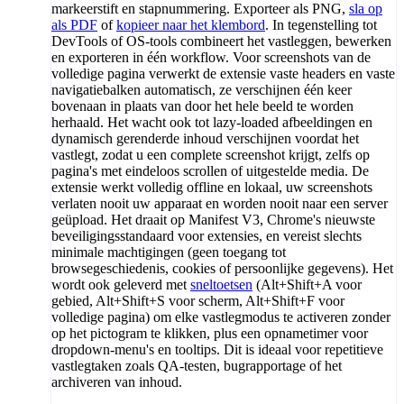
markeerstift en stapnummering. Exporteer als PNG,
sla op
als PDF
of
kopieer naar het klembord
. In tegenstelling tot
DevTools of OS-tools combineert het vastleggen, bewerken
en exporteren in één workflow. Voor screenshots van de
volledige pagina verwerkt de extensie vaste headers en vaste
navigatiebalken automatisch, ze verschijnen één keer
bovenaan in plaats van door het hele beeld te worden
herhaald. Het wacht ook tot lazy-loaded afbeeldingen en
dynamisch gerenderde inhoud verschijnen voordat het
vastlegt, zodat u een complete screenshot krijgt, zelfs op
pagina's met eindeloos scrollen of uitgestelde media. De
extensie werkt volledig offline en lokaal, uw screenshots
verlaten nooit uw apparaat en worden nooit naar een server
geüpload. Het draait op Manifest V3, Chrome's nieuwste
beveiligingsstandaard voor extensies, en vereist slechts
minimale machtigingen (geen toegang tot
browsegeschiedenis, cookies of persoonlijke gegevens). Het
wordt ook geleverd met
sneltoetsen
(Alt+Shift+A voor
gebied, Alt+Shift+S voor scherm, Alt+Shift+F voor
volledige pagina) om elke vastlegmodus te activeren zonder
op het pictogram te klikken, plus een opnametimer voor
dropdown-menu's en tooltips. Dit is ideaal voor repetitieve
vastlegtaken zoals QA-testen, bugrapportage of het
archiveren van inhoud.