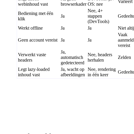
Varieert
webinhoud vast
browserkader
OS: nee
Nee, 4+
Bediening met één
Ja
stappen
Gedeelte
klik
(DevTools)
Werkt offline
Ja
Ja
Niet alti
Vaak
Geen account vereist
Ja
Ja
aanmeld
vereist
Ja,
Verwerkt vaste
Nee, headers
automatisch
Zelden
headers
herhalen
gedetecteerd
Legt lazy-loaded
Ja, wacht op
Nee, rendering
Gedeelte
inhoud vast
afbeeldingen
in één keer