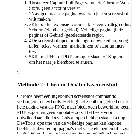
1
Installeer Capture Full Page vanuit de Chrome Web
Store, geen account vereist.
2
Navigeer naar de pagina waarvan je een screenshot
wilt maken.
3
Klik op het extensie-icoon en kies een vastlegmodus:
Scherm (zichtbaar gebied), Volledige pagina (hele
pagina) of Gebied (geselecteerde regio).
4
De screenshot opent in de ingebouwde editor, voeg
pijlen, tekst, vormen, markeringen of stapnummers
toe.
5
Klik op PNG of PDF om op te slaan, of Kopiëren
om het naar je klembord te sturen.
2
Methode 2: Chrome DevTools-screenshot
Chrome heeft een ingebouwd screenshot-commando
verborgen in DevTools. Het legt het zichtbare gebied of de
hele pagina vast als PNG, maar biedt geen bewerking, geen
PDF-export en geen annotatietools. Het beste voor
ontwikkelaars die DevTools al open hebben staan. Let op:
DevTools-opname van de volledige pagina kan kapotte
beelden opleveren op pagina's met vaste elementen of lazy-
loaded inhoud, omdat het de pagina op volledige hoogte in