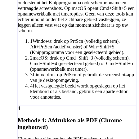
ondersteunt het Knipprogramma ook schermopname en
vertraagde screenshots. Op macOS opent Cmd+Shift+5 een
opnamewerkbalk met timeropties. Geen van deze tools kan
echter inhoud onder het zichtbare gebied vastleggen, ze
leggen alleen vast wat op dat moment zichtbaar is op uw
scherm.
1
Windows: druk op PrtScn (volledig scherm),
Alt+PrtScn (actief venster) of Win+Shift+S
(Knipprogramma voor een geselecteerd gebied).
2
macOS: druk op Cmd+Shift+3 (volledig scherm),
Cmd+Shift+4 (geselecteerd gebied) of Cmd+Shift+5
(opnamewerkbalk met timer).
3
Linux: druk op PrtScn of gebruik de screenshot-app
van je desktopomgeving.
4
Het vastgelegde beeld wordt opgeslagen op het
klembord of als bestand, gebruik een aparte editor
voor annotaties.
4
Methode 4: Afdrukken als PDF (Chrome
ingebouwd)
Chrome kan elke pagina als PDF opslaan via het