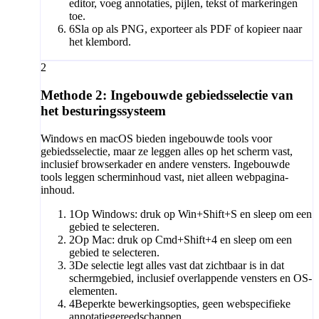
editor, voeg annotaties, pijlen, tekst of markeringen
toe.
6
Sla op als PNG, exporteer als PDF of kopieer naar
het klembord.
2
Methode 2: Ingebouwde gebiedsselectie van
het besturingssysteem
Windows en macOS bieden ingebouwde tools voor
gebiedsselectie, maar ze leggen alles op het scherm vast,
inclusief browserkader en andere vensters. Ingebouwde
tools leggen scherminhoud vast, niet alleen webpagina-
inhoud.
1
Op Windows: druk op Win+Shift+S en sleep om een
gebied te selecteren.
2
Op Mac: druk op Cmd+Shift+4 en sleep om een
gebied te selecteren.
3
De selectie legt alles vast dat zichtbaar is in dat
schermgebied, inclusief overlappende vensters en OS-
elementen.
4
Beperkte bewerkingsopties, geen webspecifieke
annotatiegereedschappen.