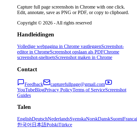
Capture full page screenshots in Chrome with one click.
Edit, annotate, save as PNG or PDF, or copy to clipboard.
Copyright ©
2026
- All rights reserved
Handleidingen
Volledige webpagina in Chrome vastleggen
Screenshot-
editor in Chrome
Screenshot opslaan als PDF
Chrome
screenshot-sneltoets
Screenshot maken in Chrome
Contact
Feedback
capturefullpage@gmail.com
YouTube
Blog
Privacy Policy
Terms of Service
Screenshot
Guides
Talen
English
Deutsch
Nederlands
Svenska
Norsk
Dansk
Suomi
França
한국어
日本語
Polski
Türkçe