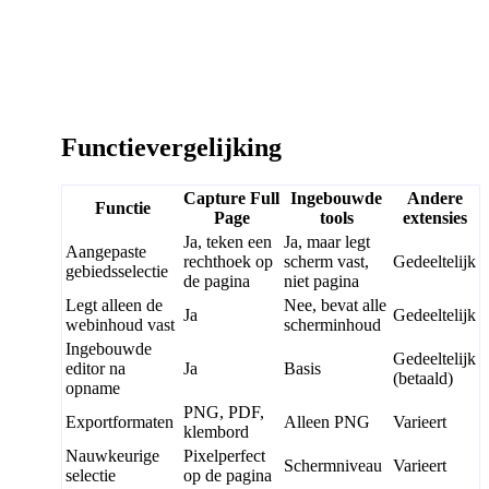
Functievergelijking
Capture Full
Ingebouwde
Andere
Functie
Page
tools
extensies
Ja, teken een
Ja, maar legt
Aangepaste
rechthoek op
scherm vast,
Gedeeltelijk
gebiedsselectie
de pagina
niet pagina
Legt alleen de
Nee, bevat alle
Ja
Gedeeltelijk
webinhoud vast
scherminhoud
Ingebouwde
Gedeeltelijk
editor na
Ja
Basis
(betaald)
opname
PNG, PDF,
Exportformaten
Alleen PNG
Varieert
klembord
Nauwkeurige
Pixelperfect
Schermniveau
Varieert
selectie
op de pagina