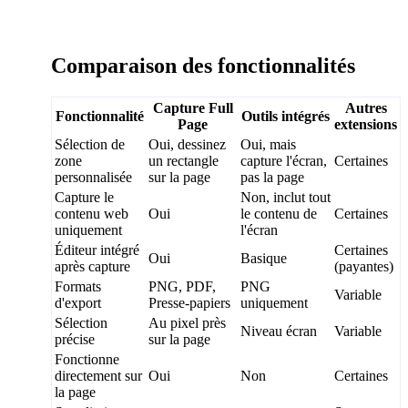
Comparaison des fonctionnalités
Capture Full
Autres
Fonctionnalité
Outils intégrés
Page
extensions
Sélection de
Oui, dessinez
Oui, mais
zone
un rectangle
capture l'écran,
Certaines
personnalisée
sur la page
pas la page
Capture le
Non, inclut tout
contenu web
Oui
le contenu de
Certaines
uniquement
l'écran
Éditeur intégré
Certaines
Oui
Basique
après capture
(payantes)
Formats
PNG, PDF,
PNG
Variable
d'export
Presse-papiers
uniquement
Sélection
Au pixel près
Niveau écran
Variable
précise
sur la page
Fonctionne
directement sur
Oui
Non
Certaines
la page