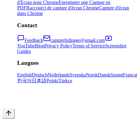
d'Écran pour Chrome
Enregistrer une Capture en
PDF
Raccourci de capture d'écran Chrome
Capture d'écran
dans Chrome
Contact
Feedback
capturefullpage@gmail.com
YouTube
Blog
Privacy Policy
Terms of Service
Screenshot
Guides
Langues
English
Deutsch
Nederlands
Svenska
Norsk
Dansk
Suomi
França
한국어
日本語
Polski
Türkçe