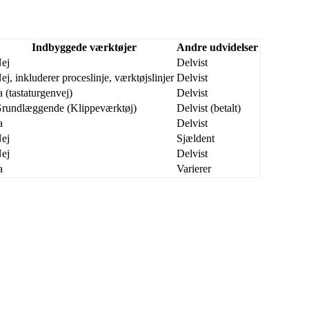
Indbyggede værktøjer
Andre udvidelser
ej
Delvist
ej, inkluderer proceslinje, værktøjslinjer
Delvist
a (tastaturgenvej)
Delvist
rundlæggende (Klippeværktøj)
Delvist (betalt)
a
Delvist
ej
Sjældent
ej
Delvist
a
Varierer