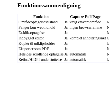
Funktionssammenligning
Funktion
Capture Full Page
Områdeoptagelsestilstand
Ja, vælg ethvert område
N
Fanger kun webindhold
Ja, ingen browserramme
N
Ét-klik-optagelse
Ja
J
Indbygget editor
Ja, komplet annoteringssæt
G
Kopiér til udklipsholder
Ja
J
Eksporter som PDF
Ja
N
Helsides scrollende optagelse
Ja, automatisk
N
Retina/HiDPI-understøttelse
Ja, automatisk
J