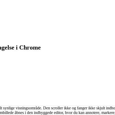
agelse i Chrome
t synlige visningsområde. Den scroller ikke og fanger ikke skjult indhol
billede åbnes i den indbyggede editor, hvor du kan annotere, markere, t