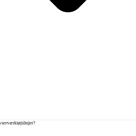
serværktøjslinjer?