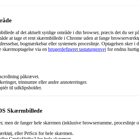
mråde
billede af det aktuelt synlige område i din browser, præcis det du ser på
 måde at tage et rent skærmbillede i Chrome uden at fange browserværkt
dressebar, bogmærkebar eller systemets proceslinje. Optagelsen sker i
øse skærmoptagelse via en
brugerdefineret tastaturgenvej
for endnu hurtig
 scrollning påkrævet.
rkeringer, trinnumre eller andre annoterringer.
ér til udklipsholder.
OS Skærmbillede
, men de fanger hele skærmen (inklusive browserramme, proceslinje os
rktøj, eller PrtScn for hele skærmen.
eller Cmd+Shift+3 for hele skærmen.