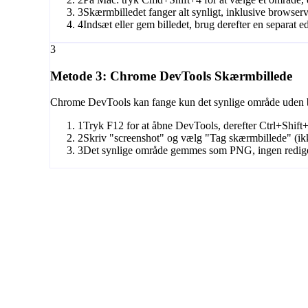
3
Skærmbilledet fanger alt synligt, inklusive browserv
4
Indsæt eller gem billedet, brug derefter en separat ed
3
Metode 3: Chrome DevTools Skærmbillede
Chrome DevTools kan fange kun det synlige område uden 
1
Tryk F12 for at åbne DevTools, derefter Ctrl+Shift+
2
Skriv "screenshot" og vælg "Tag skærmbillede" (ikke
3
Det synlige område gemmes som PNG, ingen rediger