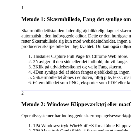
1
Metode 1: Skærmbillede, Fang det synlige o
Skærmbilledetilstanden lader dig øjeblikkeligt tage et skærm
automatisk i den indbyggede editor. Dette er den hurtigste
retter Skærmbillede sig kun mod websideindholdet, ingen a
producerer skarpe billeder i høj kvalitet. Du kan også udl
1
Installer Capture Full Page fra Chrome Web Store.
2
Naviger til den side eller det indhold, du vil fange.
3
Klik på udvidelsesikonet og vælg Fang skærm.
4
Den synlige del af siden fanges øjeblikkeligt, ingen
5
Skærmbilledet åbnes i editoren, tilføj pile, tekst, ma
6
Gem billedet som PNG, eksporter som PDF eller kopi
2
Metode 2: Windows Klippeværktøj eller mac
Operativsystemer har indbyggede skærmoptagelsesværktøjer
1
På Windows: tryk Win+Shift+S for at åbne Klippevæ
2
På Mac: tryk Cmd+Shift+4 for at vælge et område, 