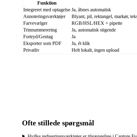
Funktion
Integreret med optagelse
Ja, åbnes automatisk
Annoteringsværktøjer
Blyant, pil, rektangel, markør, te
Farvevælger
RGB/HSL/HEX + pipette
Trinnummerering
Ja, automatisk stigende
Fortryd/Gentag
Ja
Eksporter som PDF
Ja, ét klik
Privatliv
Helt lokalt, ingen upload
Ofte stillede spørgsmål
Hvilke redigeringsværktøjer er tilgængelige i Capture Fu