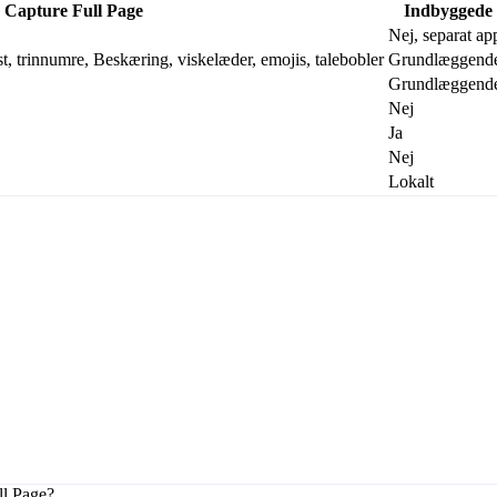
Capture Full Page
Indbyggede 
Nej, separat ap
kst, trinnumre, Beskæring, viskelæder, emojis, talebobler
Grundlæggende 
Grundlæggende
Nej
Ja
Nej
Lokalt
ll Page?