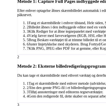
Metode 1: Capture Full Pages indbyggede edi
Efter enhver optagelse åbnes skærmbilledet automatisk i ed
påkrævet.
1
Fang et skærmbillede i enhver tilstand, Hele siden,
2
Billedet åbnes i den indbyggede editor med en vær
3
Klik Rediger for at åbne tegnepanelet med værktøjer:
4
Vælg farver med farvevælgeren (RGB, HSL eller HEX-v
5
Brug Beskær-værktøjet til at trimme billedet til et 
6
Juster linjetykkelse med skyderen. Brug Fortryd/Gent
7
Klik PNG, JPEG eller PDF for at gemme, eller Kopiér
2
Metode 2: Eksterne billedredigeringsprogra
Du kan tage et skærmbillede med ethvert værktøj og derefte
1
Tag et skærmbillede med enhver metode (udvidelse,
2
Åbn den gemte PNG-fil i et billedredigeringsprogr
3
Tilføj annoterringer med editorens tegneværktøjer.
4
Gem den redigerede fil, dette skaber en separat arbe
3