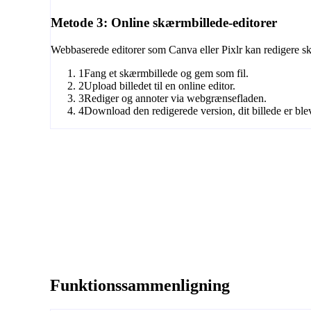
Metode 3: Online skærmbillede-editorer
Webbaserede editorer som Canva eller Pixlr kan redigere skæ
1
Fang et skærmbillede og gem som fil.
2
Upload billedet til en online editor.
3
Rediger og annoter via webgrænsefladen.
4
Download den redigerede version, dit billede er ble
Funktionssammenligning