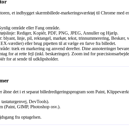
tor
itoren, et indbygget skærmbillede-markeringsværktøj til Chrome med en
 Synlig område eller Fang område.
ktøjslinje: Rediger, Kopiér, PDF, PNG, JPEG, Annuller og Hjælp.
 blyant, linje, pil, rektangel, markør, tekst, trinnummerering, Beskær, 
ærdier) eller brug pipetten til at vælge en farve fra billedet.
område: træk en markering og anvend derefter. Dine annoterringer bevares
ag for at rette fejl (inkl. beskæringer). Zoom ind for præcisionsarbejde
 for at sende til udklipsholder.
mmer
r åbne det i et separat billedredigeringsprogram som Paint, Klippeværk
 tastaturgenvej, DevTools).
am (Paint, GIMP, Photoshop osv.).
jdsgang fra optagelsen.