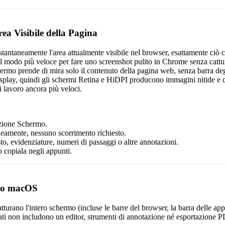
ea Visibile della Pagina
stantaneamente l'area attualmente visibile nel browser, esattamente ciò
il modo più veloce per fare uno screenshot pulito in Chrome senza cattur
ermo prende di mira solo il contenuto della pagina web, senza barra degli 
display, quindi gli schermi Retina e HiDPI producono immagini nitide e d
i lavoro ancora più veloci.
izione Schermo.
aneamente, nessuno scorrimento richiesto.
sto, evidenziature, numeri di passaggi o altre annotazioni.
copiala negli appunti.
s o macOS
atturano l'intero schermo (incluse le barre del browser, la barra delle app
ati non includono un editor, strumenti di annotazione né esportazione P