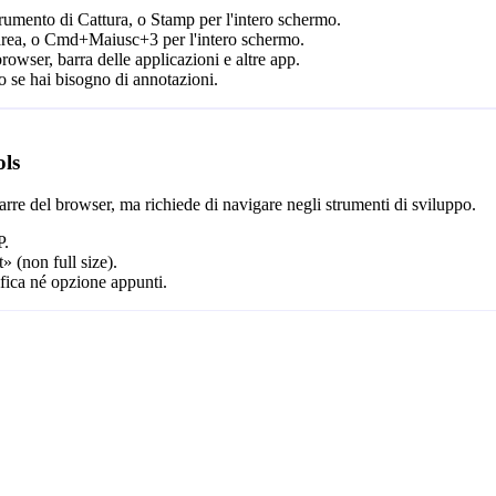
mento di Cattura, o Stamp per l'intero schermo.
rea, o Cmd+Maiusc+3 per l'intero schermo.
browser, barra delle applicazioni e altre app.
o se hai bisogno di annotazioni.
ols
re del browser, ma richiede di navigare negli strumenti di sviluppo.
P.
 (non full size).
fica né opzione appunti.