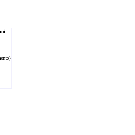
oni
ento)