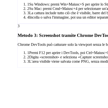
1
Su Windows: premi Win+Maiusc+S per aprire lo Stru
2
Su Mac: premi Cmd+Maiusc+4 per selezionare un'a
3
La cattura include tutto ciò che è visibile, barre del 
4
Incolla o salva l'immagine, poi usa un editor separat
3
Metodo 3: Screenshot tramite Chrome DevTo
Chrome DevTools può catturare solo la viewport senza le bar
1
Premi F12 per aprire i DevTools, poi Ctrl+Maiusc+
2
Digita «screenshot» e seleziona «Capture screenshot»
3
L'area visibile viene salvata come PNG, senza modi