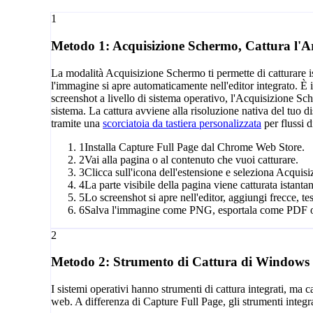
1
Metodo 1: Acquisizione Schermo, Cattura l'Ar
La modalità Acquisizione Schermo ti permette di catturare i
l'immagine si apre automaticamente nell'editor integrato. È 
screenshot a livello di sistema operativo, l'Acquisizione Sch
sistema. La cattura avviene alla risoluzione nativa del tuo 
tramite una
scorciatoia da tastiera personalizzata
per flussi d
1
Installa Capture Full Page dal Chrome Web Store.
2
Vai alla pagina o al contenuto che vuoi catturare.
3
Clicca sull'icona dell'estensione e seleziona Acquis
4
La parte visibile della pagina viene catturata istant
5
Lo screenshot si apre nell'editor, aggiungi frecce, te
6
Salva l'immagine come PNG, esportala come PDF o 
2
Metodo 2: Strumento di Cattura di Window
I sistemi operativi hanno strumenti di cattura integrati, ma c
web. A differenza di Capture Full Page, gli strumenti integr