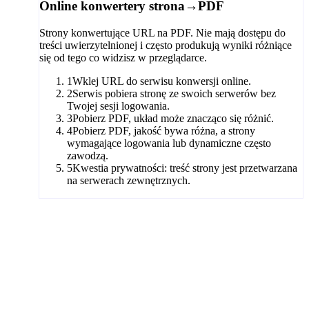
Online konwertery strona→PDF
Strony konwertujące URL na PDF. Nie mają dostępu do
treści uwierzytelnionej i często produkują wyniki różniące
się od tego co widzisz w przeglądarce.
1
Wklej URL do serwisu konwersji online.
2
Serwis pobiera stronę ze swoich serwerów bez
Twojej sesji logowania.
3
Pobierz PDF, układ może znacząco się różnić.
4
Pobierz PDF, jakość bywa różna, a strony
wymagające logowania lub dynamiczne często
zawodzą.
5
Kwestia prywatności: treść strony jest przetwarzana
na serwerach zewnętrznych.