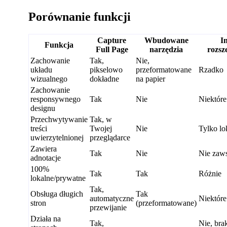
Porównanie funkcji
Capture
Wbudowane
I
Funkcja
Full Page
narzędzia
rozsz
Zachowanie
Tak,
Nie,
układu
pikselowo
przeformatowane
Rzadko
wizualnego
dokładne
na papier
Zachowanie
responsywnego
Tak
Nie
Niektóre
designu
Przechwytywanie
Tak, w
treści
Twojej
Nie
Tylko lo
uwierzytelnionej
przeglądarce
Zawiera
Tak
Nie
Nie zaw
adnotacje
100%
Tak
Tak
Różnie
lokalne/prywatne
Tak,
Obsługa długich
Tak
automatyczne
Niektóre
stron
(przeformatowane)
przewijanie
Działa na
Tak,
Nie, bra