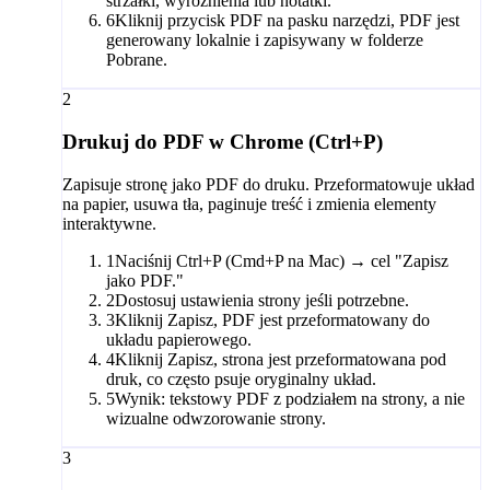
strzałki, wyróżnienia lub notatki.
6
Kliknij przycisk PDF na pasku narzędzi, PDF jest
generowany lokalnie i zapisywany w folderze
Pobrane.
2
Drukuj do PDF w Chrome (Ctrl+P)
Zapisuje stronę jako PDF do druku. Przeformatowuje układ
na papier, usuwa tła, paginuje treść i zmienia elementy
interaktywne.
1
Naciśnij Ctrl+P (Cmd+P na Mac) → cel "Zapisz
jako PDF."
2
Dostosuj ustawienia strony jeśli potrzebne.
3
Kliknij Zapisz, PDF jest przeformatowany do
układu papierowego.
4
Kliknij Zapisz, strona jest przeformatowana pod
druk, co często psuje oryginalny układ.
5
Wynik: tekstowy PDF z podziałem na strony, a nie
wizualne odwzorowanie strony.
3