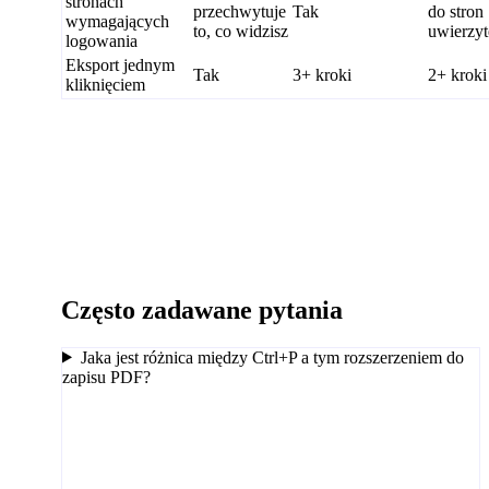
stronach
przechwytuje
Tak
do stron
wymagających
to, co widzisz
uwierzyt
logowania
Eksport jednym
Tak
3+ kroki
2+ kroki
kliknięciem
Często zadawane pytania
Jaka jest różnica między Ctrl+P a tym rozszerzeniem do
zapisu PDF?