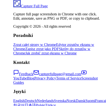
Capture Full Page
Capture full page screenshots in Chrome with one click.
Edit, annotate, save as PNG or PDF, or copy to clipboard.
Copyright ©
2026
- All rights reserved
Poradniki
Zrzut całej strony w Chrome
Edytor zrzutów ekranu w
Chrome
Zapisz zrzut jako PDF
Skróty do zrzutów w
Chrome
Jak zrobić zrzut ekranu w Chrome
Kontakt
Feedback
capturefullpage@gmail.com
YouTube
Blog
Privacy Policy
Terms of Service
Screenshot
Guides
Języki
English
Deutsch
Nederlands
Svenska
Norsk
Dansk
Suomi
França
한국어
日本語
Polski
Türkçe